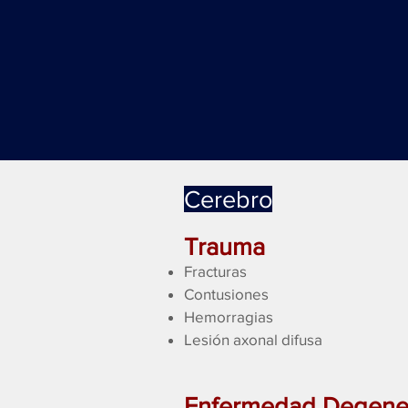
Cerebro
Trauma
Fracturas
Contusiones
Hemorragias​
Lesión axonal difusa
Enfermedad Degener