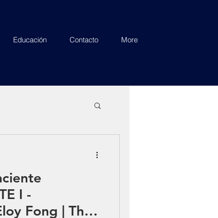
Educación
Contacto
More
aciente
E I -
Eloy Fong | The