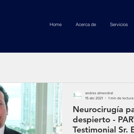
Home
Acerca de
Servicios
andres almendral
15 abr 2021
1 min de lectura
Neurocirugía p
despierto - PART
Testimonial Sr. 